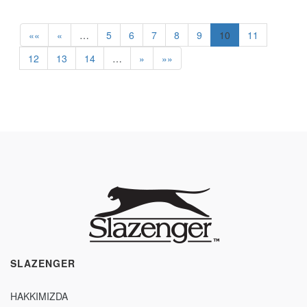
««
«
…
5
6
7
8
9
10
11
12
13
14
…
»
»»
SLAZENGER
HAKKIMIZDA