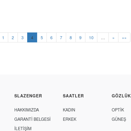
1
2
3
4
5
6
7
8
9
10
…
»
»»
SLAZENGER
SAATLER
GÖZLÜK
HAKKIMIZDA
KADIN
OPTİK
GARANTİ BELGESİ
ERKEK
GÜNEŞ
İLETİŞİM