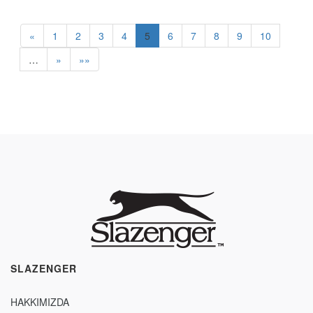
«
1
2
3
4
5
6
7
8
9
10
…
»
»»
SLAZENGER
HAKKIMIZDA