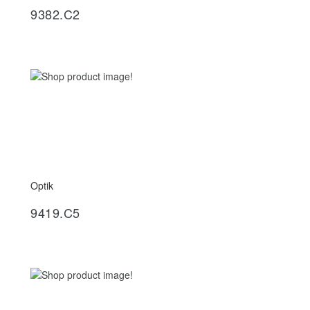
9382.C2
Optik
İncele
9419.C5