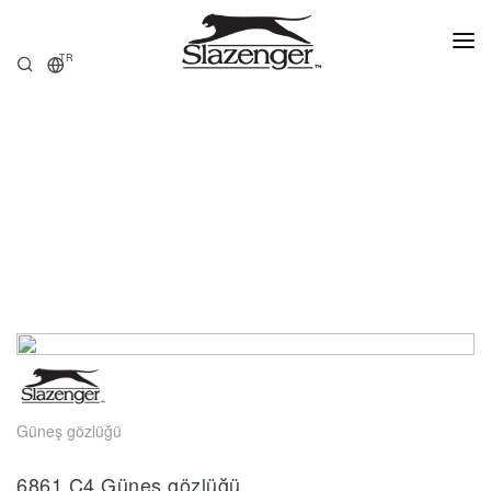
TR
ANASAYFA
ÜRÜNLER
HAKKIMIZDA
SATIŞ NOKTALARI
Güneş gözlüğü
6861.C4 Güneş gözlüğü