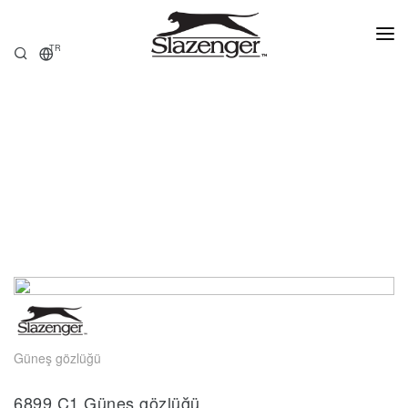
TR
ANASAYFA
ÜRÜNLER
HAKKIMIZDA
SATIŞ NOKTALARI
Güneş gözlüğü
6899.C1 Güneş gözlüğü