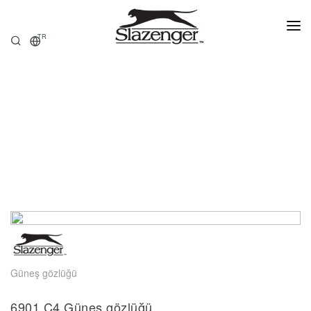
TR
ANASAYFA
ÜRÜNLER
HAKKIMIZDA
SATIŞ NOKTALARI
Güneş gözlüğü
6901.C4 Güneş gözlüğü