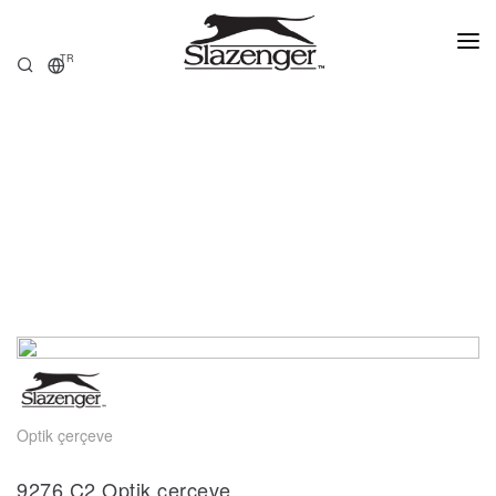
TR
ANASAYFA
ÜRÜNLER
HAKKIMIZDA
SATIŞ NOKTALARI
Optik çerçeve
9276.C2 Optik çerçeve