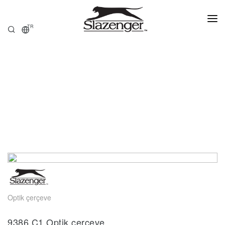
TR
ANASAYFA
ÜRÜNLER
HAKKIMIZDA
SATIŞ NOKTALARI
Optik çerçeve
9386.C1 Optik çerçeve