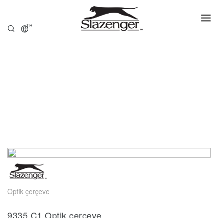
TR
ANASAYFA
ÜRÜNLER
HAKKIMIZDA
SATIŞ NOKTALARI
Optik çerçeve
9335.C1 Optik çerçeve