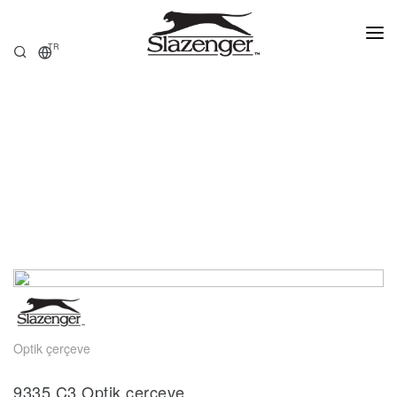
TR
ANASAYFA
ÜRÜNLER
HAKKIMIZDA
SATIŞ NOKTALARI
Optik çerçeve
9335.C3 Optik çerçeve